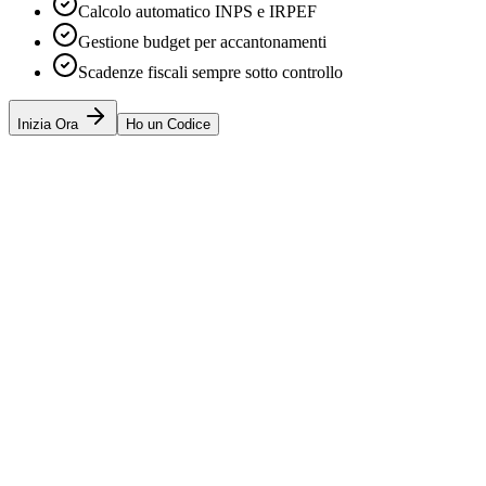
Calcolo automatico INPS e IRPEF
Gestione budget per accantonamenti
Scadenze fiscali sempre sotto controllo
Inizia Ora
Ho un Codice
Incassato Gennaio
€
7,500
+12% rispetto a Dic
Ultime Fatture
Acme Corp
12 Gen