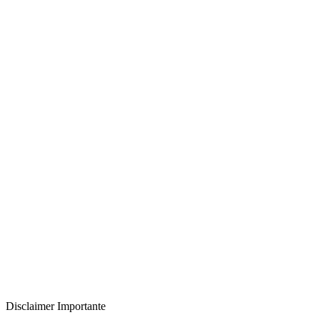
€
2,500
Design Studio
15 Gen
€
1,800
Tech Start-up
18 Gen
€
3,200
Accantonamento INPS
-€
1,125
Tassazione IRPEF
-€
825
Netto Disponibile Reale
€
5,550
SCOPRI CON FORFETTARIO SEMPLICE
Disclaimer Importante